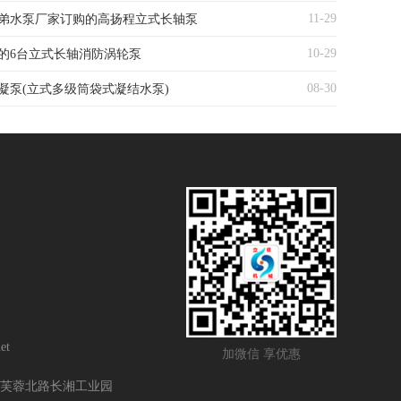
11-29
弟水泵厂家订购的高扬程立式长轴泵
10-29
的6台立式长轴消防涡轮泵
08-30
凝泵(立式多级筒袋式凝结水泵)
et
加微信 享优惠
芙蓉北路长湘工业园