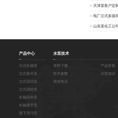
现场
天津某客户定
电厂立式多级
山东某化工公
产品中心
水泵技术
立式长轴泵
资料下载
产品答疑
立式悬吊泵
技术参数
水泵知识
立式湿坑泵
质保售后
立式涡轮泵
长轴深井泵
长轴透平泵
液下排污泵