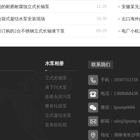
12-29
制的耐磨耐腐蚀立式长轴泵
安徽某兄
10-30
筒袋式凝结水泵安装现场
出口海外
09-29
司订购的2台不锈钢立式长轴液下泵
电厂小机
水泵相册
联系我们
立式长轴泵
手机：18507312158
液下污水泵
电话：13808468438
多吸头排污泵
餐厨垃圾泵
微信：ljpump6666
立式凝结水泵
邮箱：sale@ljpump.n
直角齿轮箱
地址：湖南省长沙市