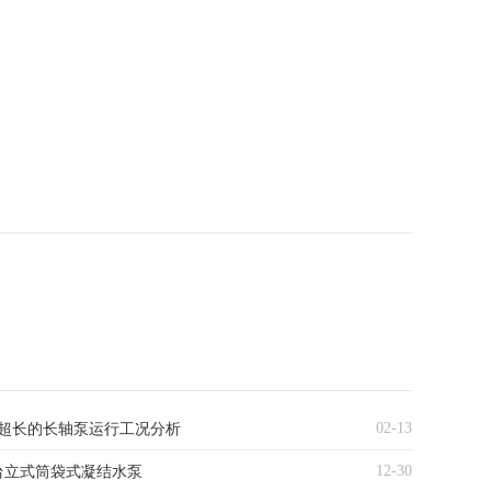
02-13
超长的长轴泵运行工况分析
12-30
台立式筒袋式凝结水泵