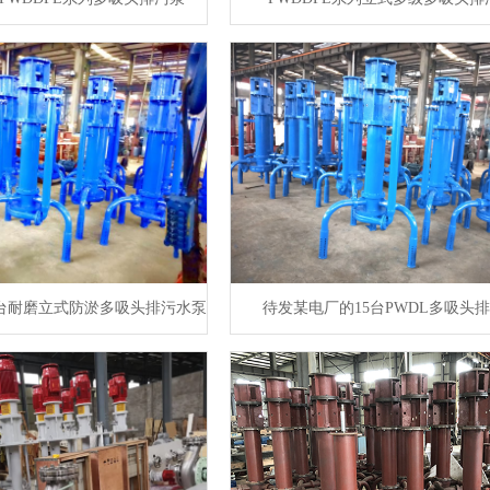
5台耐磨立式防淤多吸头排污水泵
待发某电厂的15台PWDL多吸头