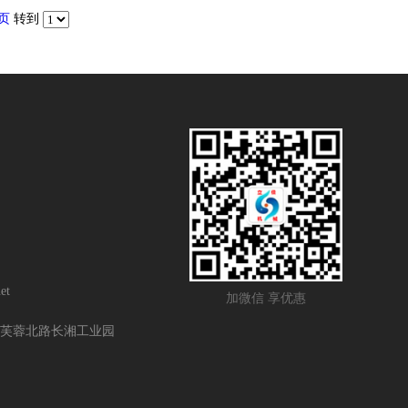
页
转到
et
加微信 享优惠
芙蓉北路长湘工业园