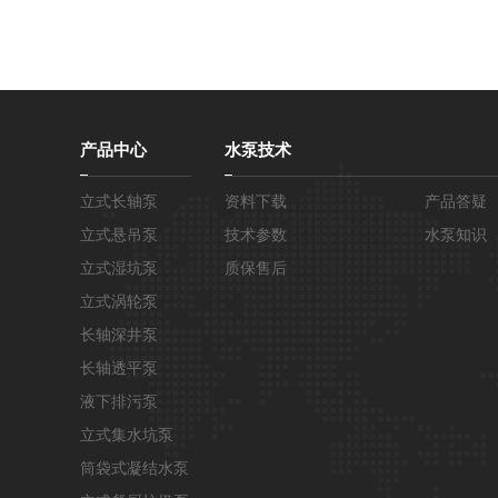
产品中心
水泵技术
立式长轴泵
资料下载
产品答疑
立式悬吊泵
技术参数
水泵知识
立式湿坑泵
质保售后
立式涡轮泵
长轴深井泵
长轴透平泵
液下排污泵
立式集水坑泵
筒袋式凝结水泵