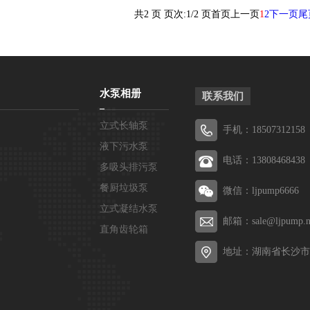
共2 页 页次:1/2 页
首页
上一页
1
2
下一页
尾
水泵相册
联系我们
立式长轴泵
手机：18507312158
液下污水泵
电话：13808468438
多吸头排污泵
餐厨垃圾泵
微信：ljpump6666
立式凝结水泵
邮箱：sale@ljpump.n
直角齿轮箱
地址：湖南省长沙市