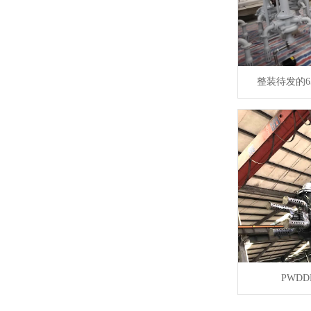
整装待发的6
PWD