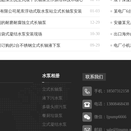
01-03
)有限公司尾库浮动式取水泵站立式长轴泵安装
某电厂6
12-29
制的耐磨耐腐蚀立式长轴泵
安徽某兄
10-30
筒袋式凝结水泵安装现场
出口海外
09-29
司订购的2台不锈钢立式长轴液下泵
电厂小机
水泵相册
联系我们
立式长轴泵
手机：18507312158
液下污水泵
电话：13808468438
多吸头排污泵
餐厨垃圾泵
微信：ljpump6666
立式凝结水泵
邮箱：sale@ljpump.n