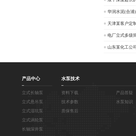
华润水泥(合浦
现场
天津某客户定
电厂立式多级
山东某化工公
产品中心
水泵技术
立式长轴泵
资料下载
产品答疑
立式悬吊泵
技术参数
水泵知识
立式湿坑泵
质保售后
立式涡轮泵
长轴深井泵