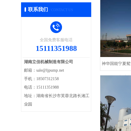
联系我们
/ CONTACT US
全国免费客服电话
15111351988
湖南立佳机械制造有限公司
神华国能宁夏鸳
邮箱：sale@ljpump.net
凝结水
手机：18507312158
电话：15111351988
地址：湖南省长沙市芙蓉北路长湘工
业园