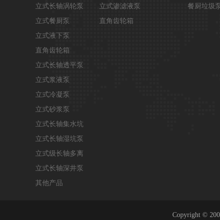
立式长轴涡轮泵
立式渗滤液泵
餐厨垃圾
立式餐厨泵
直角齿轮箱
立式液下泵
直角齿轮箱
立式长轴透平泵
立式浆液泵
立式冷凝泵
立式砂浆泵
立式长轴集水坑
泵
立式长轴湿坑泵
立式级长轴多离
心泵
立式长轴深井泵
其他产品
Copyright