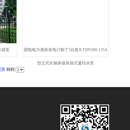
多级泵
国电电力酒泉发电订购了3台套JLTDN300-135A
型立式长轴多级筒袋式凝结水泵
尾页
转到