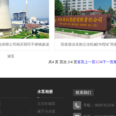
电有限公司购买我司不锈钢渗滤
阳泉煤业采购立佳机械DM型矿用
液泵
共4 页 页次:2/4 页
首页
上一页
1
2
3
4
下一页
水泵相册
联系我们
泵
立式长轴泵
手机：18507312158
泵
液下污水泵