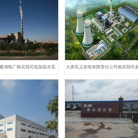
鸯湖电厂购买我司低加疏水泵,
大唐巩义发电有限责任公司购买我司多
泵及凝结水补充水泵
液下排污泵