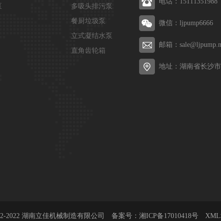
电话：15111351988
泵
多吸头排污泵
餐厨垃圾泵
微信：ljpump6666
立式凝结水泵
邮箱：sale@ljpump.n
直角齿轮箱
地址：湖南省长沙市
 © 2002-2022 湖南立佳机械制造有限公司 备案号：
湘ICP备17010418号
XM